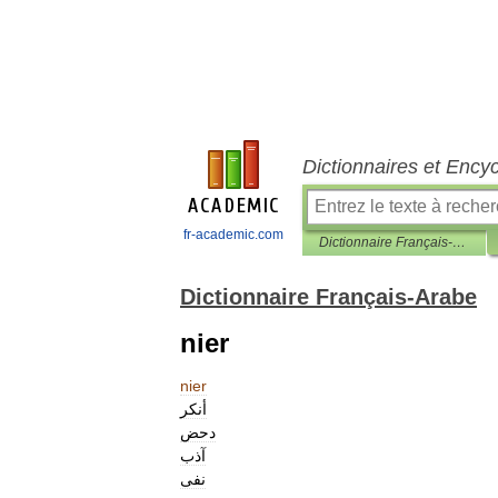
Dictionnaires et Ency
fr-academic.com
Dictionnaire Français-Arabe
Dictionnaire Français-Arabe
nier
nier
أنكر
دحض
آذب
نفى