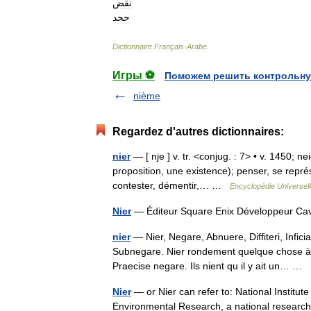
نقض
ححد
Dictionnaire
Français
-
Arabe
.
Игры ⚽
Поможем решить контрольну
nième
Regardez d'autres dictionnaires:
nier
— [ nje ] v. tr. <conjug. : 7> • v. 1450; n
proposition, une existence); penser, se repré
contester, démentir,… …
Encyclopédie Universell
Nier
— Éditeur Square Enix Développeur Ca
nier
— Nier, Negare, Abnuere, Diffiteri, Infici
Subnegare. Nier rondement quelque chose à a
Praecise negare. Ils nient qu il y ait un… …
Nier
— or Nier can refer to: National Institut
Environmental Research, a national research 