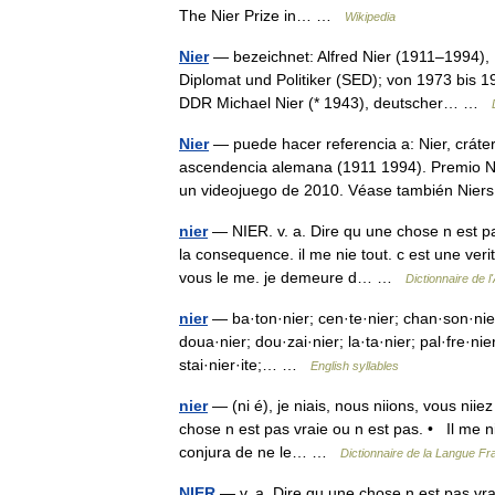
The Nier Prize in… …
Wikipedia
Nier
— bezeichnet: Alfred Nier (1911–1994), 
Diplomat und Politiker (SED); von 1973 bis 1
DDR Michael Nier (* 1943), deutscher… …
Nier
— puede hacer referencia a: Nier, cráter
ascendencia alemana (1911 1994). Premio Nie
un videojuego de 2010. Véase también Ni
nier
— NIER. v. a. Dire qu une chose n est pas
la consequence. il me nie tout. c est une veri
vous le me. je demeure d… …
Dictionnaire de 
nier
— ba·ton·nier; cen·te·nier; chan·son·nier; 
doua·nier; dou·zai·nier; la·ta·nier; pal·fre·nie
stai·nier·ite;… …
English syllables
nier
— (ni é), je niais, nous niions, vous niie
chose n est pas vraie ou n est pas. • Il me ni
conjura de ne le… …
Dictionnaire de la Langue Fra
NIER
— v. a. Dire qu une chose n est pas vrai