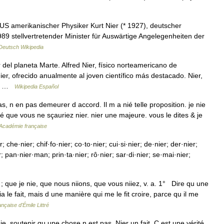
US amerikanischer Physiker Kurt Nier (* 1927), deutscher
989 stellvertretender Minister für Auswärtige Angelegenheiten der
Deutsch Wikipedia
 del planeta Marte. Alfred Nier, físico norteamericano de
r, ofrecido anualmente al joven científico más destacado. Nier,
ers …
Wikipedia Español
, n en pas demeurer d accord. Il m a nié telle proposition. je nie
té que vous ne sçauriez nier. nier une majeure. vous le dites & je
l'Académie française
che·nier; chif·fo·nier; co·to·nier; cui·si·nier; de·nier; der·nier;
r; pan·nier·man; prin·ta·nier; rô·nier; sar·di·nier; se·mai·nier;
z ; que je nie, que nous niions, que vous niiez, v. a. 1° Dire qu une
a le fait, mais d une manière qui me le fit croire, parce qu il me
nçaise d'Émile Littré
e, soutenir qu une chose n est pas. Nier un fait. C est une vérité