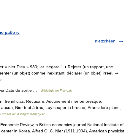
ю работу
nietzchéen
eier « nier Dieu » 980; lat. negare 1 ♦ Rejeter (un rapport, une
senter (un objet) comme inexistant; déclarer (un objet) irréel. ⇒
e
via Date de sortie …
Wikipédia en Français
ari, Ire inficias, Recusare. Aucunement nier ou presque,
ucun, Nier tout à trac, Luy couper la broche, Praecidere plane,
Thresor de la langue françoyse
e Economic Review, a British economics journal National Institute of
center in Korea. Alfred O. C. Nier (1911 1994), American physicist